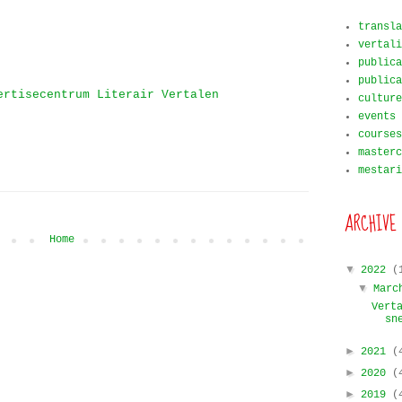
transla
vertali
publica
publica
ertisecentrum Literair Vertalen
culture
events
courses
masterc
mestari
ARCHIVE
Home
▼
2022
(
▼
Mar
Vert
sn
►
2021
(
►
2020
(
►
2019
(