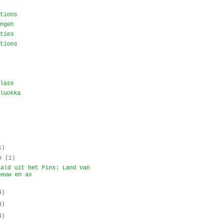
tions
ngen
ties
tions
lass
luokka
1)
ch
(1)
aald uit het Fins: Land van
eeuw en as
4)
4)
4)