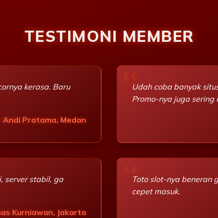
TESTIMONI MEMBER
cornya kerasa. Baru
Udah coba banyak situs,
Promo-nya juga sering 
Andi Pratama, Medan
 server stabil, ga
Toto slot-nya beneran
cepet masuk.
as Kurniawan, Jakarta