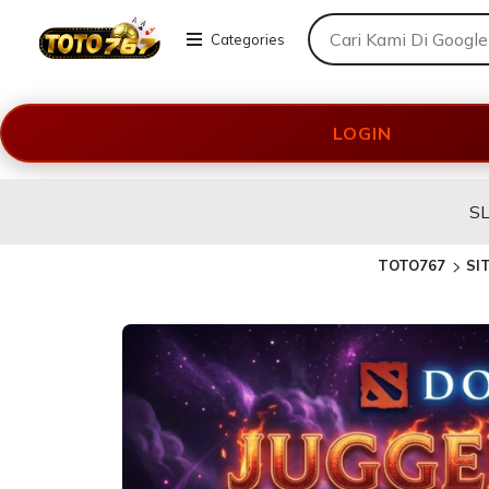
Skip
Search
TOTO767
to
Categories
for
Content
items
or
shops
LOGIN
S
TOTO767
SI