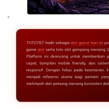
<
TOTO767 hadir sebagai
slot gacor hari ini
ya
game
slot
serta toto slot gampang menang 2
Platform ini dirancang untuk memberikan 
cepat, tampilan mobile friendly, dan sis
responsif. Dengan fokus pada keamanan, 
menjadi referensi utama bagi pemain yan
melimpah dan peluang menang konsisten dal