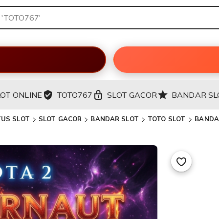
LOT ONLINE
TOTO767
SLOT GACOR
BANDAR SL
TUS SLOT
SLOT GACOR
BANDAR SLOT
TOTO SLOT
BANDA