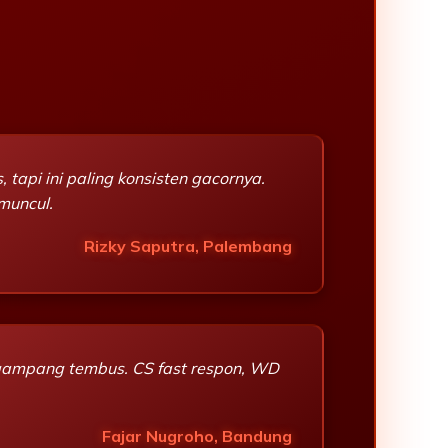
 tapi ini paling konsisten gacornya.
muncul.
Rizky Saputra, Palembang
 gampang tembus. CS fast respon, WD
Fajar Nugroho, Bandung