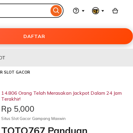
DAFTAR
OT
R SLOT GACOR
14.806 Orang Telah Merasakan Jackpot Dalam 24 Jam
Terakhir!
Price:
Rp 5,000
Situs Slot Gacor Gampang Maxwin
TOTO767 Panduan