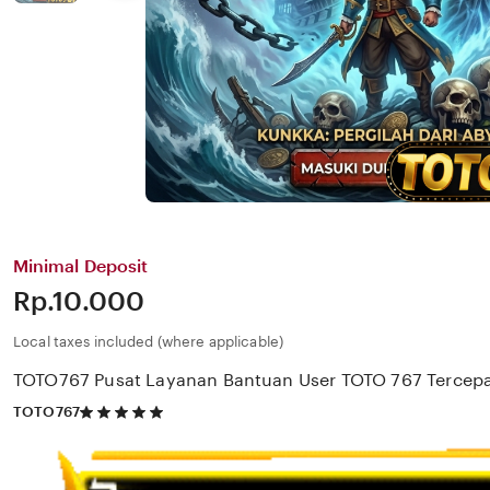
Minimal Deposit
Price:
Rp.10.000
Local taxes included (where applicable)
TOTO767 Pusat Layanan Bantuan User TOTO 767 Tercep
5
TOTO767
out
of
5
stars