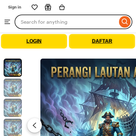
Sign in
Skip
to
Search
Browse
ontent
for
items
or
LOGIN
DAFTAR
shops