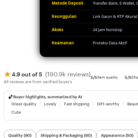
Metode Deposit
Transfer Bank, E-Wallet, 
Keunggulan
Link Gacor & RTP Akurat
Akses
24 Jam Nonstop
Keamanan
Proteksi Data Aktif
(190.9k reviews)
4.9 out of 5
5/5
5/5
Item quality
Shi
All reviews are from verified buyers
Buyer highlights, summarized by AI
Great quality
Lovely
Fast shipping
Gift-worthy
Beaut
Cute
Filter
Quality (90)
Shipping & Packaging (60)
Appearance (50)
by