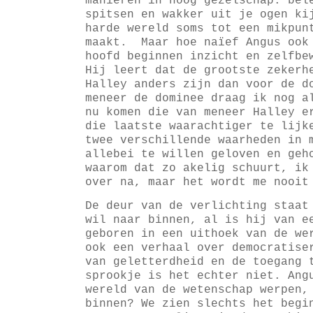
manieren in hoog gezelschap: bel
spitsen en wakker uit je ogen ki
harde wereld soms tot een mikpun
maakt. Maar hoe naïef Angus ook
hoofd beginnen inzicht en zelfbe
Hij leert dat de grootste zekerh
Halley anders zijn dan voor de d
meneer de dominee draag ik nog a
nu komen die van meneer Halley e
die laatste waarachtiger te lijk
twee verschillende waarheden in 
allebei te willen geloven en geh
waarom dat zo akelig schuurt, ik
over na, maar het wordt me nooit
De deur van de verlichting staat
wil naar binnen, al is hij van e
geboren in een uithoek van de w
ook een verhaal over democratise
van geletterdheid en de toegang 
sprookje is het echter niet. Ang
wereld van de wetenschap werpen,
binnen? We zien slechts het begi