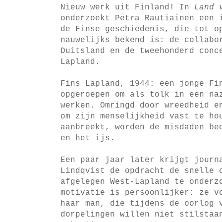
Nieuw werk uit Finland! In
Land 
onderzoekt Petra Rautiainen een 
de Finse geschiedenis, die tot o
nauwelijks bekend is: de collabo
Duitsland en de tweehonderd conc
Lapland.
Fins Lapland, 1944: een jonge Fi
opgeroepen om als tolk in een na
werken. Omringd door wreedheid e
om zijn menselijkheid vast te ho
aanbreekt, worden de misdaden be
en het ijs.
Een paar jaar later krijgt journ
Lindqvist de opdracht de snelle 
afgelegen West-Lapland te onderz
motivatie is persoonlijker: ze v
haar man, die tijdens de oorlog 
dorpelingen willen niet stilstaa