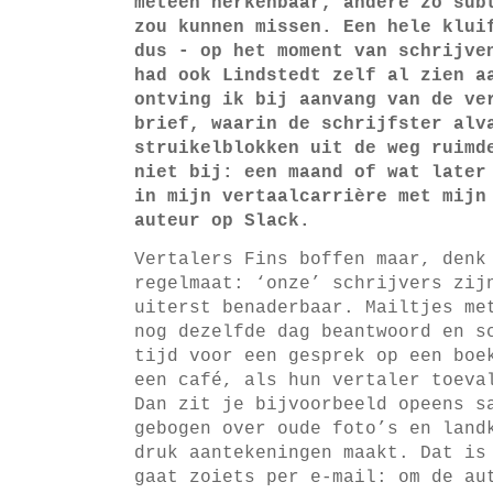
meteen herkenbaar, andere zo sub
zou kunnen missen. Een hele klui
dus - op het moment van schrijve
had ook Lindstedt zelf al zien a
ontving ik bij aanvang van de ve
brief, waarin de schrijfster alv
struikelblokken uit de weg ruimd
niet bij: een maand of wat later
in mijn vertaalcarrière met mijn
auteur op Slack.
Vertalers Fins boffen maar, denk
regelmaat: ‘onze’ schrijvers zij
uiterst benaderbaar. Mailtjes me
nog dezelfde dag beantwoord en s
tijd voor een gesprek op een boe
een café, als hun vertaler toeva
Dan zit je bijvoorbeeld opeens s
gebogen over oude foto’s en land
druk aantekeningen maakt. Dat is
gaat zoiets per e-mail: om de au