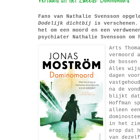
Fans van Nathalie Svensson opgel
Dodelijk dichtbij
is verschenen
het om een moord en een verdwene
psychiater Nathalie Svensson om 
Arts Thom
vermoord 
de bossen
Alles wij
dagen voo
vastgehou
na de von
blijkt da
Hoffman s
alleen ee
dominoste
in het zi
erop dat 
van dezel