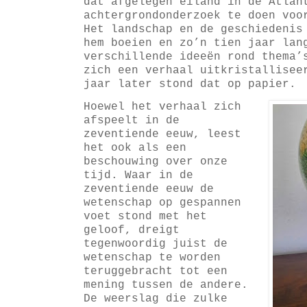
dat afgelegen eiland in de Atlan
achtergrondonderzoek te doen voo
Het landschap en de geschiedenis
hem boeien en zo’n tien jaar lan
verschillende ideeën rond thema’
zich een verhaal uitkristallisee
jaar later stond dat op papier.
Hoewel het verhaal zich
afspeelt in de
zeventiende eeuw, leest
het ook als een
beschouwing over onze
tijd. Waar in de
zeventiende eeuw de
wetenschap op gespannen
voet stond met het
geloof, dreigt
tegenwoordig juist de
wetenschap te worden
teruggebracht tot een
mening tussen de andere.
De weerslag die zulke