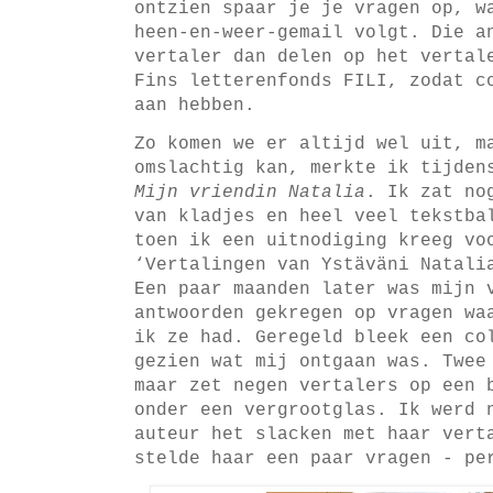
ontzien spaar je je vragen op, w
heen-en-weer-gemail volgt. Die a
vertaler dan delen op het vertal
Fins letterenfonds FILI, zodat c
aan hebben.
Zo komen we er altijd wel uit, m
omslachtig kan, merkte ik tijden
Mijn vriendin Natalia
. Ik zat no
van kladjes en heel veel tekstba
toen ik een uitnodiging kreeg vo
‘Vertalingen van Ystäväni Natali
Een paar maanden later was mijn 
antwoorden gekregen op vragen wa
ik ze had. Geregeld bleek een co
gezien wat mij ontgaan was. Twee
maar zet negen vertalers op een 
onder een vergrootglas. Ik werd 
auteur het slacken met haar vert
stelde haar een paar vragen - p