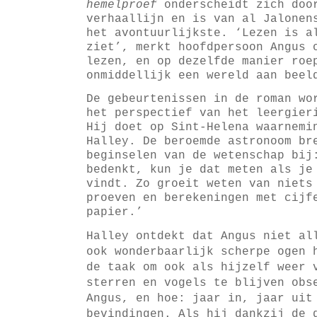
hemelproef
onderscheidt zich doo
verhaallijn en is van al Jalonen
het avontuurlijkste. ‘Lezen is a
ziet’, merkt hoofdpersoon Angus 
lezen, en op dezelfde manier roe
onmiddellijk een wereld aan beel
De gebeurtenissen in de roman wo
het perspectief van het leergier
Hij doet op Sint-Helena waarnemi
Halley. De beroemde astronoom br
beginselen van de wetenschap bij
bedenkt, kun je dat meten als je
vindt. Zo groeit weten van niets
proeven en berekeningen met cijf
papier.’
Halley ontdekt dat Angus niet al
ook wonderbaarlijk scherpe ogen 
de taak om ook als hijzelf weer 
sterren en vogels te blijven obs
Angus, en hoe: jaar in, jaar uit
bevindingen.
Als hij dankzij de 